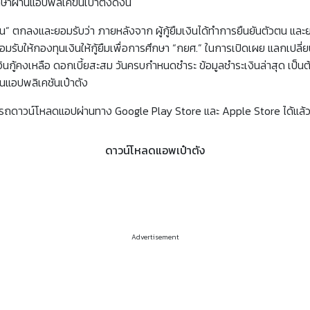
ษาผ่านแอปพลิเคขั่นเป๋าตังดังนี้
ู้ยืมเงิน” ตกลงและยอมรับว่า ภายหลังจาก ผู้กู้ยืมเงินได้ทำการยืนยันตัวตน 
ยอมรับให้กองทุนเงินให้กู้ยืมเพื่อการศึกษา “กยศ.” ในการเปิดเผย แลกเปลี่ยน 
ยอดเงินกู้คงเหลือ ดอกเบี้ยสะสม วันครบกำหนดชำระ ข้อมูลชำระเงินล่าสุด เป็
่านแอปพลิเคชันเป๋าตัง
มารถดาวน์โหลดแอปผ่านทาง Google Play Store และ Apple Store ได้แล้ว 
ดาวน์โหลดแอพเป๋าตัง
Advertisement