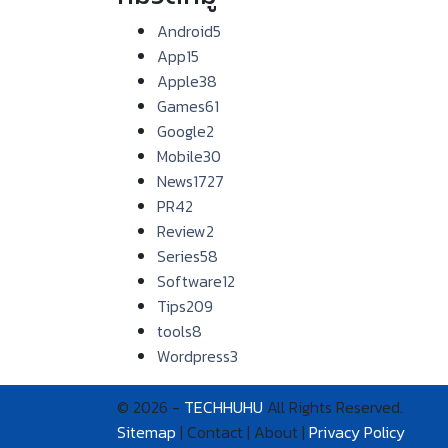
Android
5
App
15
Apple
38
Games
61
Google
2
Mobile
30
News
1727
PR
42
Review
2
Series
58
Software
12
Tips
209
tools
8
Wordpress
3
© 2026 -
TECHHUHU
All Rights Reserved.
Sitemap
| Contact | About |
Privacy Policy