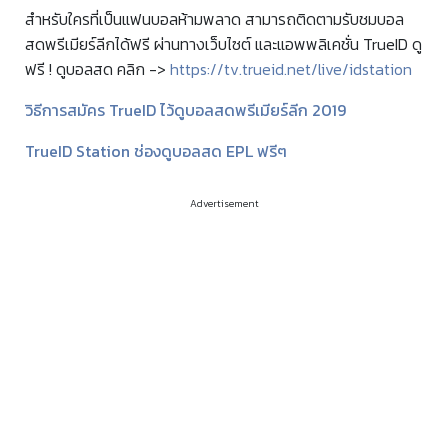
สำหรับใครที่เป็นแฟนบอลห้ามพลาด สามารถติดตามรับชมบอล
สดพรีเมียร์ลีกได้ฟรี ผ่านทางเว็บไซต์ และแอพพลิเคชั่น TrueID ดู
ฟรี ! ดูบอลสด คลิก ->
https://tv.trueid.net/live/idstation
วิธีการสมัคร TrueID ไว้ดูบอลสดพรีเมียร์ลีก 2019
TrueID Station ช่องดูบอลสด EPL ฟรีๆ
Advertisement