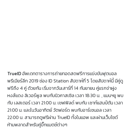
TrueID
อัพเดทตารางการถ่ายทอดสดฟรีการแข่งขันฟุตบอล
พรีเมียร์ลีก 2019 ช่อง ID Station สัปดาห์ที่ 5 โดยสัปดาห์นี้ มีคู่ดู
ฟรีถึง 4 คู่ ด้วยกัน เริ่มจากวันเสาร์ที่ 14 กันยายน คู่แรกจ่าฝูง
หงส์แดง ลิเวอร์พูล พบกับนิวคาสเซิล เวลา 18:30 น. , แมนฯยู พบ
กับ เลสเตอร์ เวลา 21:00 น. เชฟฟิลด์ พบกับ เซาท์แฮมป์ตัน เวลา
21:00 น. และในวันอาทิตย์ วัตฟอร์ด พบกับอาร์เซนอล เวลา
22:00 น. สามารถดูฟรีผ่าน TrueID ทั้งในแอพ และผ่านเว็บไซต์
ห้ามพลาดสำหรับคู่บิ๊กแมตช์ต่างๆ