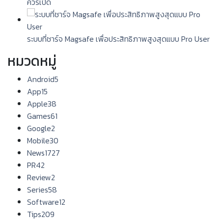
ควรเปิด
ระบบที่ชาร์จ Magsafe เพื่อประสิทธิภาพสูงสุดแบบ Pro User
หมวดหมู่
Android
5
App
15
Apple
38
Games
61
Google
2
Mobile
30
News
1727
PR
42
Review
2
Series
58
Software
12
Tips
209