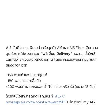
AIS
จัดกิจกรรมพิเศษสำหรับลูกค้า AIS และ AIS Fibre เติมความ
สุขกับการใช้พอยท์ แลก
“พรีเมี่ยม Delivery”
คอลเลคชั่นใหม่!
แลกได้ง่ายๆ จัดส่งให้ถึงบ้านคุณ โดยนำคะแนนพอยท์ที่มีมาแลก
ของต่างๆ อาทิ
∙ 150 พอยท์ แลกหมวกสุดเก๋
∙ 180 พอยท์ แลกเสื้อยืด
∙ 200 พอยท์ แลกกระบอกน้ำ Tumbler หรือ ร่ม (ขนาด 18 นิ้ว)
ใครที่สนใจสามารถกดแลกเลย! ที่
http://
privilege.ais.co.th/points/
reward/505
หรือ ที่แอป my AIS