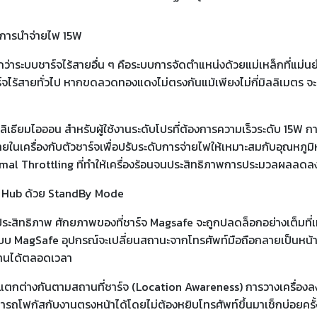
พการนำจ่ายไฟ 15W
นกว่าระบบชาร์จไร้สายอื่น ๆ คือระบบการจัดตำแหน่งด้วยแม่เหล็กที่แม
์จไร้สายทั่วไป หากขดลวดทองแดงไม่ตรงกันแม้เพียงไม่กี่มิลลิเมตร
รี่ลิเธียมไอออน สำหรับผู้ใช้งานระดับโปรที่ต้องการความเร็วระดับ 15W
ในเครื่องกับตัวชาร์จเพื่อปรับระดับการจ่ายไฟให้เหมาะสมกับอุณหภูมิ
rmal Throttling ที่ทำให้เครื่องร้อนจนประสิทธิภาพการประมวลผลลดล
ty Hub ด้วย StandBy Mode
ประสิทธิภาพ ศักยภาพของที่ชาร์จ Magsafe จะถูกปลดล็อกอย่างเต็มที่เ
ระบบ MagSafe อุปกรณ์จะเปลี่ยนสถานะจากโทรศัพท์มือถือกลายเป็นหน้า
บงานได้ตลอดเวลา
่างกันตามสถานที่ชาร์จ (Location Awareness) การวางเครื่องลงบนที
นสามารถโฟกัสกับงานตรงหน้าได้โดยไม่ต้องหยิบโทรศัพท์ขึ้นมาเช็กบ่อยคร