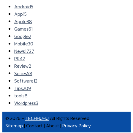
Android
5
App
15
Apple
38
Games
61
Google
2
Mobile
30
News
1727
PR
42
Review
2
Series
58
Software
12
Tips
209
tools
8
Wordpress
3
© 2026 -
TECHHUHU
All Rights Reserved.
Sitemap
| Contact | About |
Privacy Policy