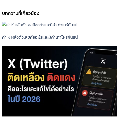
บทความที่เกี่ยวข้อง
ค่า K หลังตัวเลขคืออะไรและมีค่าเท่าไหร่กันแน่