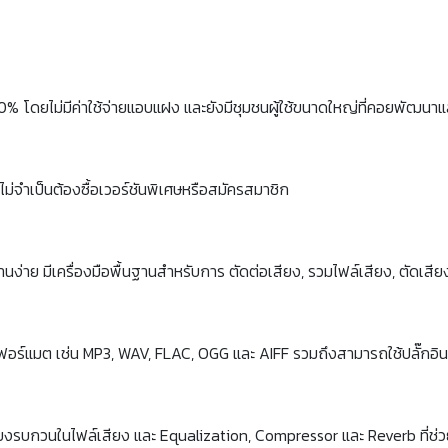
00% โดยไม่มีค่าใช้จ่ายแอบแฝง และยังมีชุมชนผู้ใช้ขนาดใหญ่ที่คอยพัฒนาแล
ม่จำเป็นต้องซื้อเวอร์ชันพิเศษหรือสมัครสมาชิก
ง่าย มีเครื่องมือพื้นฐานสำหรับการ ตัดต่อเสียง, รวมไฟล์เสียง, ตัดเส
ร์แมต เช่น MP3, WAV, FLAC, OGG และ AIFF รวมถึงสามารถใช้ปลั๊กอินเพิ่
ียงรบกวนในไฟล์เสียง และ Equalization, Compressor และ Reverb ที่ช่ว