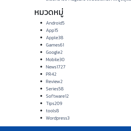
หมวดหมู่
Android
5
App
15
Apple
38
Games
61
Google
2
Mobile
30
News
1727
PR
42
Review
2
Series
58
Software
12
Tips
209
tools
8
Wordpress
3