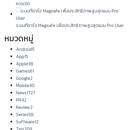
ควรเปิด
ระบบที่ชาร์จ Magsafe เพื่อประสิทธิภาพสูงสุดแบบ Pro User
หมวดหมู่
Android
5
App
15
Apple
38
Games
61
Google
2
Mobile
30
News
1727
PR
42
Review
2
Series
58
Software
12
Tips
209