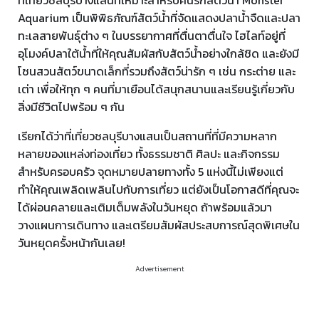
ที่เที่ยวชลบุรีบางแสนที่เหมาะสำหรับคนรักสัตว์น้ำ Monster
Aquarium เป็นพิพิธภัณฑ์สัตว์น้ำที่จัดแสดงปลาน้ำจืดและปลา
ทะเลสายพันธุ์ต่าง ๆ ในบรรยากาศที่ตื่นตาตื่นใจ ไฮไลท์อยู่ที่
อุโมงค์ปลาใต้น้ำที่ให้คุณสัมผัสกับสัตว์น้ำอย่างใกล้ชิด และยังมี
โซนสวนสัตว์ขนาดเล็กที่รวมถึงสัตว์น่ารัก ๆ เช่น กระต่าย และ
เต่า เพื่อให้ทุก ๆ คนที่มาเยือนได้สนุกสนานและเรียนรู้เกี่ยวกับ
สิ่งมีชีวิตไปพร้อม ๆ กัน
เรียกได้ว่าที่เที่ยวชลบุรีบางแสนเป็นสถานที่ที่มีความหลาก
หลายของแหล่งท่องเที่ยว ทั้งธรรมชาติ ศิลปะ และกิจกรรม
สำหรับครอบครัว จุดหมายปลายทางทั้ง 5 แห่งนี้ไม่เพียงแต่
ทำให้คุณเพลิดเพลินไปกับการเที่ยว แต่ยังเป็นโอกาสดีที่คุณจะ
ได้ผ่อนคลายและเติมเต็มพลังในวันหยุด ถ้าพร้อมแล้วมา
วางแผนการเดินทาง และเตรียมสัมผัสประสบการณ์สุดพิเศษใน
วันหยุดครั้งหน้ากันเลย!
Advertisement