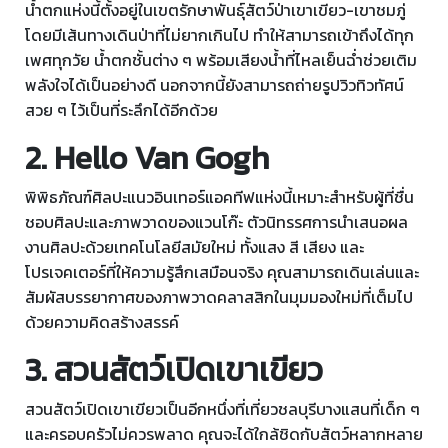
น้ำตกแห่งนี้ตั้งอยู่ในเขตรักษาพันธุ์สัตว์ป่าเขาเขียว-เขาชมภู่
โดยมีเส้นทางเดินป่าที่ไม่ยากเกินไป ทำให้สามารถเข้าถึงได้ทุก
เพศทุกวัย น้ำตกชั้นต่าง ๆ พร้อมเสียงน้ำที่ไหลเย็นฉ่ำช่วยเติม
พลังใจได้เป็นอย่างดี นอกจากนี้ยังสามารถถ่ายรูปวิวทิวทัศน์
สวย ๆ ไว้เป็นที่ระลึกได้อีกด้วย
2. Hello Van Gogh
พิพิธภัณฑ์ศิลปะแนวอินเทอร์แอคทีฟแห่งนี้เหมาะสำหรับผู้ที่ชื่น
ชอบศิลปะและภาพวาดของแวนโก๊ะ ตัวนิทรรศการนำเสนอผล
งานศิลปะด้วยเทคโนโลยีสมัยใหม่ ทั้งแสง สี เสียง และ
โปรเจคเตอร์ที่ให้ความรู้สึกเสมือนจริง คุณสามารถเดินเล่นและ
สัมผัสบรรยากาศของภาพวาดคลาสสิกในมุมมองใหม่ที่เต็มไป
ด้วยความคิดสร้างสรรค์
3. สวนสัตว์เปิดเขาเขียว
สวนสัตว์เปิดเขาเขียวเป็นอีกหนึ่งที่เที่ยวชลบุรีบางแสนที่เด็ก ๆ
และครอบครัวไม่ควรพลาด คุณจะได้ใกล้ชิดกับสัตว์หลากหลาย