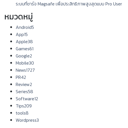
ระบบที่ชาร์จ Magsafe เพื่อประสิทธิภาพสูงสุดแบบ Pro User
หมวดหมู่
Android
5
App
15
Apple
38
Games
61
Google
2
Mobile
30
News
1727
PR
42
Review
2
Series
58
Software
12
Tips
209
tools
8
Wordpress
3