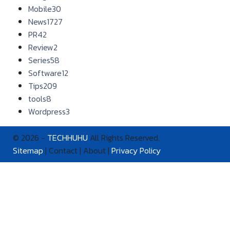
Mobile
30
News
1727
PR
42
Review
2
Series
58
Software
12
Tips
209
tools
8
Wordpress
3
© 2026 -
TECHHUHU
All Rights Reserved.
Sitemap
| Contact | About |
Privacy Policy