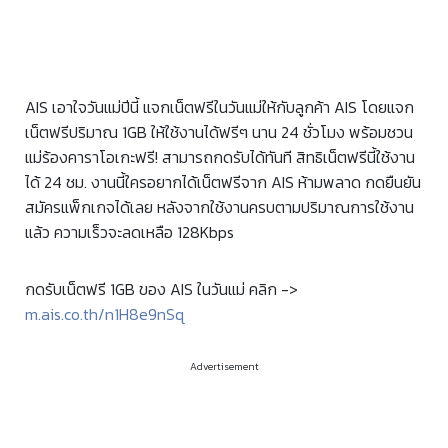
AIS เอาใจวันแม่ปีนี้ แจกเน็ตฟรีในวันแม่ให้กับลูกค้า AIS โดยแจก
เน็ตฟรีปริมาณ 1GB ให้ใช้งานได้ฟรีๆ นาน 24 ชั่วโมง พร้อมชวน
แม่ร้องคาราโอเกะฟรี! สามารถกดรับได้ทันที สิทธิเน็ตฟรีนี้ใช้งาน
ได้ 24 ชม. งานนี้ใครอยากได้เน็ตฟรีจาก AIS ห้ามพลาด กดยืนยัน
สมัครแพ็กเกจได้เลย หลังจากใช้งานครบตามปริมาณการใช้งาน
แล้ว ความเร็วจะลดเหลือ 128Kbps
กดรับเน็ตฟรี 1GB ของ AIS ในวันแม่ คลิก ->
m.ais.co.th/n1H8e9nSq
Advertisement