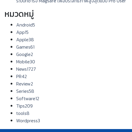
ระบบที่ชาร์จ Magsafe เพื่อประสิทธิภาพสูงสุดแบบ Pro User
หมวดหมู่
Android
5
App
15
Apple
38
Games
61
Google
2
Mobile
30
News
1727
PR
42
Review
2
Series
58
Software
12
Tips
209
tools
8
Wordpress
3