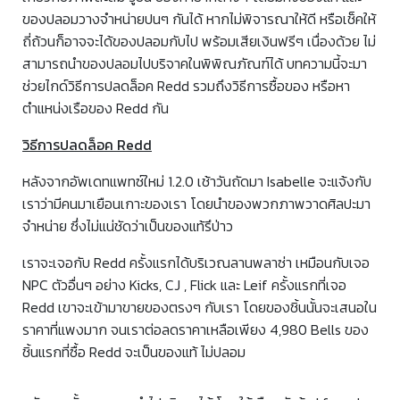
ของปลอมวางจำหน่ายปนๆ กันได้ หากไม่พิจารณาให้ดี หรือเช็คให้
ถี่ถ้วนก็อาจจะได้ของปลอมกับไป พร้อมเสียเงินฟรีๆ เนื่องด้วย ไม่
สามารถนำของปลอมไปบริจาคในพิพิณภัณฑ์ได้ บทความนี้จะมา
ช่วยไกด์วิธีการปลดล็อค Redd รวมถึงวิธีการซื้อของ หรือหา
ตำแหน่งเรือของ Redd กัน
วิธีการปลดล็อค Redd
หลังจากอัพเดทแพทซ์ใหม่ 1.2.0 เช้าวันถัดมา Isabelle จะแจ้งกับ
เราว่ามีคนมาเยือนเกาะของเรา โดยนำของพวกภาพวาดศิลปะมา
จำหน่าย ซึ่งไม่แน่ชัดว่าเป็นของแท้รึป่าว
เราจะเจอกับ Redd ครั้งแรกได้บริเวณลานพลาซ่า เหมือนกับเจอ
NPC ตัวอื่นๆ อย่าง Kicks, CJ , Flick และ Leif ครั้งแรกที่เจอ
Redd เขาจะเข้ามาขายของตรงๆ กับเรา โดยของชิ้นนั้นจะเสนอใน
ราคาที่แพงมาก จนเราต่อลดราคาเหลือเพียง 4,980 Bells ของ
ชิ้นแรกที่ซื้อ Redd จะเป็นของแท้ ไม่ปลอม