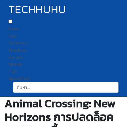
TECHHUHU
News
App
Software
Windows
Games
Mobile
Tips
SpeedTest
ค้นหา:
Animal Crossing: New
Horizons การปลดล็อค