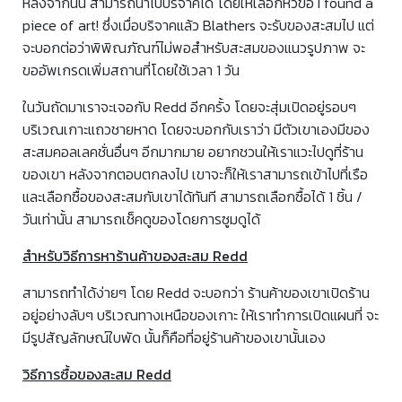
หลังจากนั้น สามารถนำไปบริจาคได้ โดยให้เลือกหัวข้อ I found a
piece of art! ซึ่งเมื่อบริจาคแล้ว Blathers จะรับของสะสมไป แต่
จะบอกต่อว่าพิพิณภัณฑ์ไม่พอสำหรับสะสมของแนวรูปภาพ จะ
ขออัพเกรดเพิ่มสถานที่โดยใช้เวลา 1 วัน
ในวันถัดมาเราจะเจอกับ Redd อีกครั้ง โดยจะสุ่มเปิดอยู่รอบๆ
บริเวณเกาะแถวชายหาด โดยจะบอกกับเราว่า มีตัวเขาเองมีของ
สะสมคอลเลคชั่นอื่นๆ อีกมากมาย อยากชวนให้เราแวะไปดูที่ร้าน
ของเขา หลังจากตอบตกลงไป เขาจะก็ให้เราสามารถเข้าไปที่เรือ
และเลือกซื้อของสะสมกับเขาได้ทันที สามารถเลือกซื้อได้ 1 ชิ้น /
วันเท่านั้น สามารถเช็คดูของโดยการซูมดูได้
สำหรับวิธีการหาร้านค้าของสะสม Redd
สามารถทำได้ง่ายๆ โดย Redd จะบอกว่า ร้านค้าของเขาเปิดร้าน
อยู่อย่างลับๆ บริเวณทางเหนือของเกาะ ให้เราทำการเปิดแผนที่ จะ
มีรูปสัญลักษณ์ใบพัด นั้นก็คือที่อยู่ร้านค้าของเขานั้นเอง
วิธีการซื้อของสะสม Redd