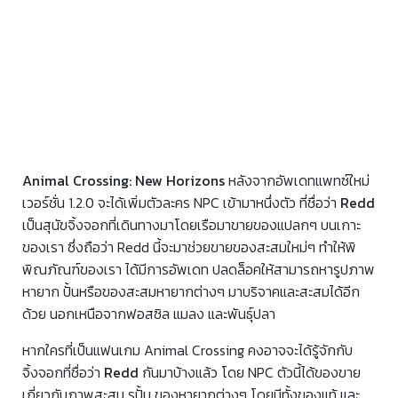
Animal Crossing: New Horizons
หลังจากอัพเดทแพทซ์ใหม่
เวอร์ชั่น 1.2.0 จะได้เพิ่มตัวละคร NPC เข้ามาหนึ่งตัว ที่ชื่อว่า
Redd
เป็นสุนัขจิ้งจอกที่เดินทางมาโดยเรือมาขายของแปลกๆ บนเกาะ
ของเรา ซึ่งถือว่า Redd นี้จะมาช่วยขายของสะสมใหม่ๆ ทำให้พิ
พิณภัณฑ์ของเรา ได้มีการอัพเดท ปลดล็อคให้สามารถหารูปภาพ
หายาก ปั้นหรือของสะสมหายากต่างๆ มาบริจาคและสะสมได้อีก
ด้วย นอกเหนือจากฟอสซิล แมลง และพันธุ์ปลา
หากใครที่เป็นแฟนเกม Animal Crossing คงอาจจะได้รู้จักกับ
จิ้งจอกที่ชื่อว่า
Redd
กันมาบ้างแล้ว โดย NPC ตัวนี้ได้ของขาย
เกี่ยวกับภาพสะสม รูปั้น ของหายากต่างๆ โดยมีทั้งของแท้ และ