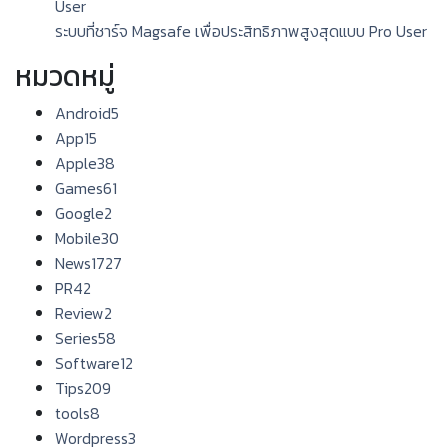
ระบบที่ชาร์จ Magsafe เพื่อประสิทธิภาพสูงสุดแบบ Pro User
หมวดหมู่
Android
5
App
15
Apple
38
Games
61
Google
2
Mobile
30
News
1727
PR
42
Review
2
Series
58
Software
12
Tips
209
tools
8
Wordpress
3