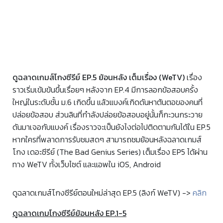
ดูฉลาดเกมส์โกงซีรีย์ EP.5 ย้อนหลัง เต็มเรื่อง (WeTV)
เรื่อง
ราวเริ่มเข้มข้นขึ้นเรื่อยๆ หลังจาก EP.4 มีการลอกข้อสอบครั้ง
ใหญ่ในระดับชั้น ม.6 เกิดขึ้น แล้วแบงค์เกิดดันหาต้นตอของคนที่
ปล่อยข้อสอบ ส่วนลินที่กำลังปล่อยข้อสอบอยู่นั้นก็กะวนกระวาย
ดันมาเจอกับแบงค์ เรื่องราวจะเป็นยังไงต่อไปติดตามกันได้ใน EP.5
หากใครที่พลาดการรับชมสดๆ สามารถชมย้อนหลังฉลาดเกมส์
โกง เดอะซีรีย์ (The Bad Genius Series) เต็มเรื่อง EP5 ได้ผ่าน
ทาง WeTV ทั้งเว็บไซต์ และแอพใน iOS, Android
ดูฉลาดเกมส์โกงซีรีย์ตอนใหม่ล่าสุด EP.5 (ลิงก์ WeTV) ->
คลิก
ดูฉลาดเกมโกงซีรีย์ย้อนหลัง EP.1-5