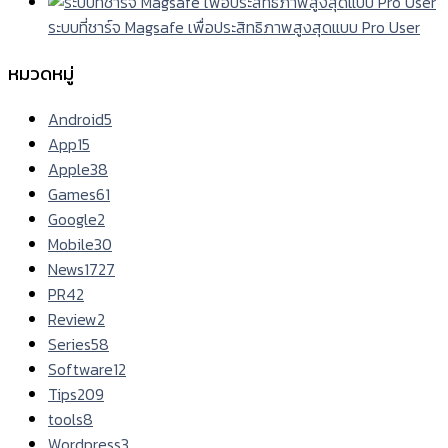
ระบบที่ชาร์จ Magsafe เพื่อประสิทธิภาพสูงสุดแบบ Pro User
หมวดหมู่
Android
5
App
15
Apple
38
Games
61
Google
2
Mobile
30
News
1727
PR
42
Review
2
Series
58
Software
12
Tips
209
tools
8
Wordpress
3