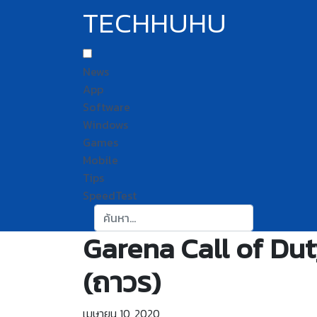
TECHHUHU
News
App
Software
Windows
Games
Mobile
Tips
SpeedTest
ค้นหา:
Garena Call of Du
(ถาวร)
เมษายน 10, 2020