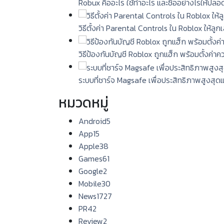
Robux คืออะไร ใช้ทำอะไร และซื้ออย่างไรให้ปลอ
วิธีตั้งค่า Parental Controls ใน Roblox ให้ลู
วิธีป้องกันบัญชี Roblox ถูกแฮ็ก พร้อมตั้งค่า
ระบบที่ชาร์จ Magsafe เพื่อประสิทธิภาพสูงสุด
หมวดหมู่
Android
5
App
15
Apple
38
Games
61
Google
2
Mobile
30
News
1727
PR
42
Review
2