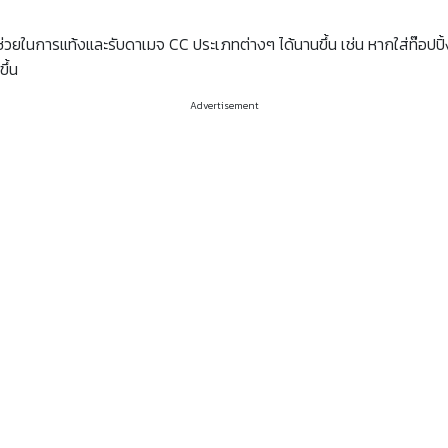
ช่วยในการแท้งและรับดาเมจ CC ประเภทต่างๆ ได้นานขึ้น เช่น หากใส่ท๊อปป
ึ้น
Advertisement