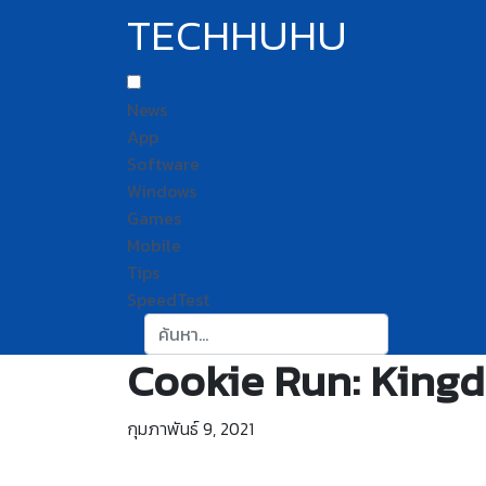
TECHHUHU
News
App
Software
Windows
Games
Mobile
Tips
SpeedTest
ค้นหา:
Cookie Run: Kingdo
กุมภาพันธ์ 9, 2021