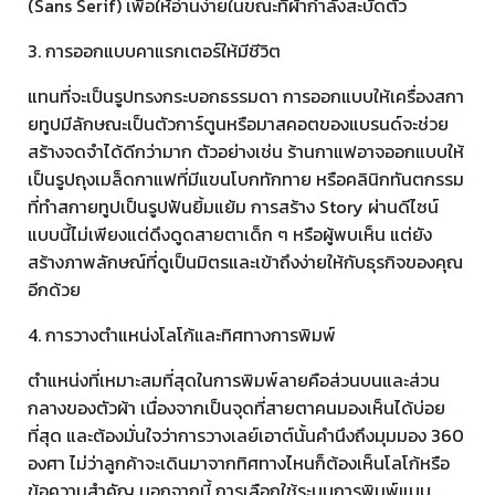
(Sans Serif) เพื่อให้อ่านง่ายในขณะที่ผ้ากำลังสะบัดตัว
3. การออกแบบคาแรกเตอร์ให้มีชีวิต
แทนที่จะเป็นรูปทรงกระบอกธรรมดา การออกแบบให้เครื่องสกา
ยทูปมีลักษณะเป็นตัวการ์ตูนหรือมาสคอตของแบรนด์จะช่วย
สร้างจดจำได้ดีกว่ามาก ตัวอย่างเช่น ร้านกาแฟอาจออกแบบให้
เป็นรูปถุงเมล็ดกาแฟที่มีแขนโบกทักทาย หรือคลินิกทันตกรรม
ที่ทำสกายทูปเป็นรูปฟันยิ้มแย้ม การสร้าง Story ผ่านดีไซน์
แบบนี้ไม่เพียงแต่ดึงดูดสายตาเด็ก ๆ หรือผู้พบเห็น แต่ยัง
สร้างภาพลักษณ์ที่ดูเป็นมิตรและเข้าถึงง่ายให้กับธุรกิจของคุณ
อีกด้วย
4. การวางตำแหน่งโลโก้และทิศทางการพิมพ์
ตำแหน่งที่เหมาะสมที่สุดในการพิมพ์ลายคือส่วนบนและส่วน
กลางของตัวผ้า เนื่องจากเป็นจุดที่สายตาคนมองเห็นได้บ่อย
ที่สุด และต้องมั่นใจว่าการวางเลย์เอาต์นั้นคำนึงถึงมุมมอง 360
องศา ไม่ว่าลูกค้าจะเดินมาจากทิศทางไหนก็ต้องเห็นโลโก้หรือ
ข้อความสำคัญ นอกจากนี้ การเลือกใช้ระบบการพิมพ์แบบ