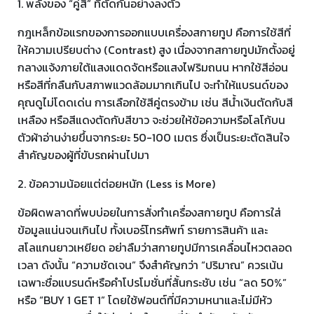
1. พลังของ “คู่สี” ที่ตัดกันอย่างลงตัว
กฎเหล็กข้อแรกของการออกแบบเครื่องสกายทูป คือการใช้สีที่
ให้ความเปรียบต่าง (Contrast) สูง เนื่องจากสกายทูปมักตั้งอยู่
กลางแจ้งภายใต้แสงแดดจัดหรือแสงไฟริมถนน หากใช้สีอ่อน
หรือสีที่กลืนกับสภาพแวดล้อมมากเกินไป จะทำให้แบรนด์ของ
คุณดูไม่โดดเด่น การเลือกใช้สีคู่ตรงข้าม เช่น สีน้ำเงินตัดกับสี
เหลือง หรือสีแดงตัดกับสีขาว จะช่วยให้ข้อความหรือโลโก้บน
ตัวผ้าอ่านง่ายขึ้นจากระยะ 50-100 เมตร ซึ่งเป็นระยะตัดสินใจ
สำคัญของผู้ที่ขับรถผ่านไปมา
2. ข้อความน้อยแต่ต่อยหนัก (Less is More)
ข้อผิดพลาดที่พบบ่อยในการสั่งทำเครื่องสกายทูป คือการใส่
ข้อมูลแน่นจนเกินไป ทั้งเบอร์โทรศัพท์ รายการสินค้า และ
สโลแกนยาวเหยียด อย่าลืมว่าสกายทูปมีการเคลื่อนไหวตลอด
เวลา ดังนั้น “ความชัดเจน” จึงสำคัญกว่า “ปริมาณ” ควรเน้น
เฉพาะชื่อแบรนด์หรือคำโปรโมชั่นที่สั้นกระชับ เช่น “ลด 50%”
หรือ “BUY 1 GET 1” โดยใช้ฟอนต์ที่มีความหนาและไม่มีหัว