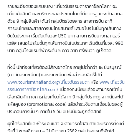
รายละเอียดของแคมเปญ “เที่ยววันธรรมดาราคาช็อกโลก” จะ
เกี่ยวกับสินค้าและบริการของประเทศไทยที่มีมาตรฐานระดับสากล
ด้วย 9 กลุ่มสินค้า ได้แก่ กลุ่มบัตรโดยสาร สายการบิน อาทิ
การบินไทยและสายการบินไทยสมายล์ เสนอโปรโมชั่นทุกเส้นทาง
บินในประเทศ เริ่มต้นเที่ยวละ 1,150 บาท สายการบินบางกอกแอร์
เวย์ส เสนอโปรโมชั่นทุกเส้นทางบินในประเทศ เริ่มต้นเที่ยวละ 990
บาท กลุ่มโรงแรมที่พักระดับ 5 ดาว อาทิ ศรีพันวา ภูเก็ตวิล
ทั้งนี้ นักท่องเที่ยวต้องมีสัญชาติไทย อายุไม่ต่ำกว่า 18 ปีบริบูรณ์
(ณ วันลงทะเบียน) และลงทะเบียนเพื่อสำรองสิทธิ์ได้ที่
www.tourismthailand.org/เที่ยววันธรรมดา
หรือ
www.เที่ยววัน
ธรรมดาราคาช็อกโลก.com/
เมื่อลงทะเบียนแล้วจะสามารถเข้าไป
เลือกสินค้าทางการท่องเที่ยวได้จาก 9 กลุ่มที่ปรากฏ จากนั้นจะได้
รหัสคูปอง (promotional code) แล้วชำระเงินตามเงื่อนไขของผู้
ประกอบการนั้น ๆ ภายใน 5 วัน มิเช่นนั้นจะถูกตัดสิทธิ์
ผู้ที่ได้รับสิทธิ์และชำระเงินแล้ว จะสามารถใช้สินค้าและบริการตั้งแต่
วันที่ 1 พฤศจิกายน – 31 ธันวาคม 2562 กลุ่มโรงแรมที่พักใช้