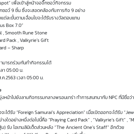
 spot” เพื่อเข้าสู่หน้าจอจิ๊กซอว์กิจกรรม
อว์ 9 ชิ้น ซึ่งจะสอดคล้องกับภารกิจ 9 อย่าง
็จแต่ละขั้นตามเงื่อนไขจะได้รับรางวัลตอบแทน
ious Box 7.0”
edal , Smooth Rune Stone
ard Pack , Valkyrie’s Gift
Shard – Sharp
นสามารถร่วมกันทำกิจกรรมได้
วลา 05:00 น.
ส.ค.2563 เวลา 05:00 น.
e
้มุ่งหน้าไปยังลานกิจกรรมกลางพรอนเทร่า ทำการสนทนากับ NPC ที่มีชื่อว่า
กิจจะได้รับ “Foreign Samurai’s Appreciation” เมื่อเปิดออกจะได้รับ “J
ใดอย่างหนึ่งต่อไปนี้คือ “Praying Card Pack” , “Valkyrie’s Gift” , “M
ุ่ม) รับ ไอเทมลิมิเต็ดส่วนหลัง “The Ancient One’s Staff” อีกด้วย