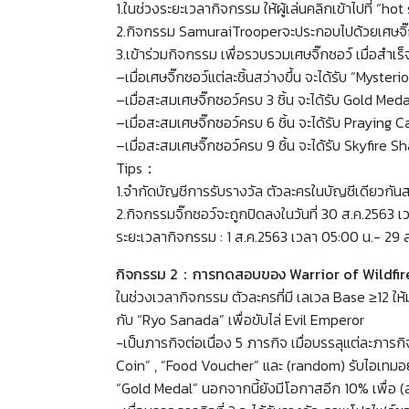
1.ในช่วงระยะเวลากิจกรรม ให้ผู้เล่นคลิกเข้าไปที่ “hot
2.กิจกรรม SamuraiTrooperจะประกอบไปด้วยเศษจิ๊กซ
3.เข้าร่วมกิจกรรม เพื่อรวบรวมเศษจิ๊กซอว์ เมื่อสำเร
–เมื่อเศษจิ๊กซอว์แต่ละชิ้นสว่างขึ้น จะได้รับ “Myster
–เมื่อสะสมเศษจิ๊กซอว์ครบ 3 ชิ้น จะได้รับ Gold M
–เมื่อสะสมเศษจิ๊กซอว์ครบ 6 ชิ้น จะได้รับ Praying C
–เมื่อสะสมเศษจิ๊กซอว์ครบ 9 ชิ้น จะได้รับ Skyfire 
Tips：
1.จำกัดบัญชีการรับรางวัล ตัวละครในบัญชีเดียวกั
2.กิจกรรมจิ๊กซอว์จะถูกปิดลงในวันที่ 30 ส.ค.2563 เ
ระยะเวลากิจกรรม : 1 ส.ค.2563 เวลา 05:00 น.- 29 
กิจกรรม 2：การทดสอบของ Warrior of Wildfir
ในช่วงเวลากิจกรรม ตัวละครที่มี เลเวล Base ≥12 ให
กับ “Ryo Sanada” เพื่อขับไล่ Evil Emperor
-เป็นภารกิจต่อเนื่อง 5 ภารกิจ เมื่อบรรลุแต่ละภาร
Coin” , “Food Voucher” และ (random) รับไอเทมอย่าง
“Gold Medal” นอกจากนี้ยังมีโอกาสอีก 10% เพื่อ (ส