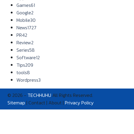
Games
61
Google
2
Mobile
30
News
1727
PR
42
Review
2
Series
58
Software
12
Tips
209
tools
8
Wordpress
3
© 2026 -
TECHHUHU
All Rights Reserved.
Sitemap
| Contact | About |
Privacy Policy