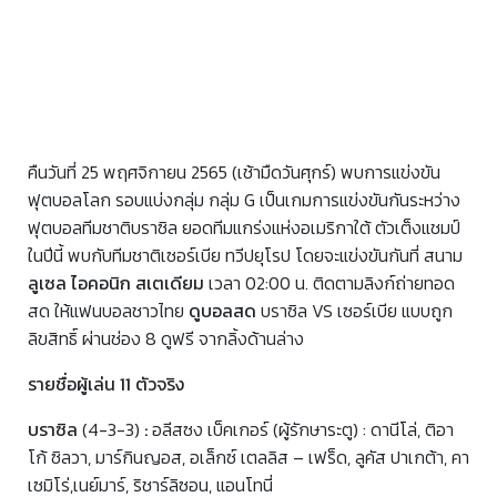
คืนวันที่ 25 พฤศจิกายน 2565 (เช้ามืดวันศุกร์) พบการแข่งขัน
ฟุตบอลโลก รอบแบ่งกลุ่ม กลุ่ม G เป็นเกมการแข่งขันกันระหว่าง
ฟุตบอลทีมชาติบราซิล ยอดทีมแกร่งแห่งอเมริกาใต้ ตัวเต็งแชมป์
ในปีนี้ พบกับทีมชาติเซอร์เบีย ทวีปยุโรป โดยจะแข่งขันกันที่ สนาม
ลูเซล ไอคอนิก สเตเดียม
เวลา 02:00 น. ติดตามลิงก์ถ่ายทอด
สด ให้แฟนบอลชาวไทย
ดูบอลสด
บราซิล VS เซอร์เบีย แบบถูก
ลิขสิทธิ์ ผ่านช่อง 8 ดูฟรี จากลิ้งด้านล่าง
รายชื่อผู้เล่น 11 ตัวจริง
บราซิล
(4-3-3)
:
อลีสซง เบ็คเกอร์ (ผู้รักษาระตู) : ดานีโล่, ติอา
โก้ ซิลวา, มาร์กินญอส, อเล็กซ์ เตลลิส – เฟร็ด, ลูคัส ปาเกต้า, คา
เซมิโร่,เนย์มาร์, ริชาร์ลิซอน, แอนโทนี่