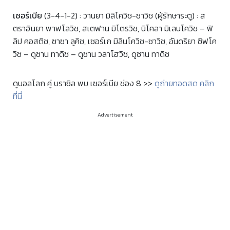
เซอร์เบีย
(3-4-1-2) : วานยา มิลิโควิช-ซาวิช (ผู้รักษาระตู) : ส
ตราฮินยา พาฟโลวิช, สเตฟาน มิโตรวิช, นิโคลา มิเลนโควิช – ฟิ
ลิป คอสติช, ซาซา ลูคิช, เซอร์เก มิลินโควิช-ซาวิช, อันดริยา ซิฟโค
วิช – ดูซาน ทาดิช – ดูซาน วลาโฮวิช, ดูซาน ทาดิช
ดูบอลโลก คู่ บราซิล พบ เซอร์เบีย ช่อง 8 >>
ดูถ่ายทอดสด คลิก
ที่นี่
Advertisement