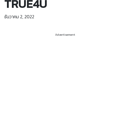
TRUE4U
ธันวาคม 2, 2022
Advertisement