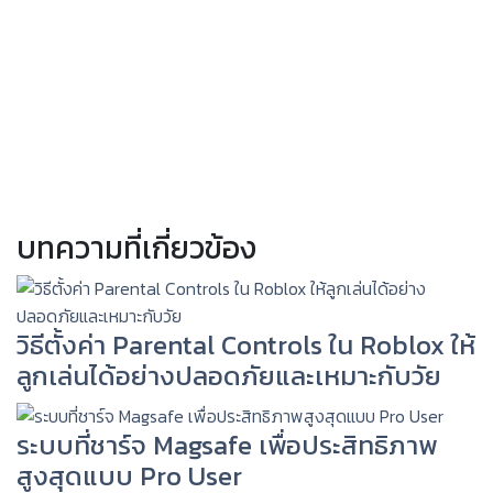
บทความที่เกี่ยวข้อง
วิธีตั้งค่า Parental Controls ใน Roblox ให้
ลูกเล่นได้อย่างปลอดภัยและเหมาะกับวัย
ระบบที่ชาร์จ Magsafe เพื่อประสิทธิภาพ
สูงสุดแบบ Pro User