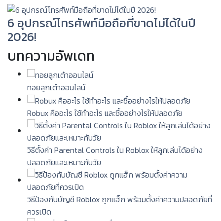
6 อุปกรณ์โทรศัพท์มือถือที่ขาดไม่ได้ในปี
2026!
บทความอัพเดท
ทอยลูกเต๋าออนไลน์
Robux คืออะไร ใช้ทำอะไร และซื้ออย่างไรให้ปลอดภัย
วิธีตั้งค่า Parental Controls ใน Roblox ให้ลูกเล่นได้อย่าง
ปลอดภัยและเหมาะกับวัย
วิธีป้องกันบัญชี Roblox ถูกแฮ็ก พร้อมตั้งค่าความปลอดภัยที่
ควรเปิด