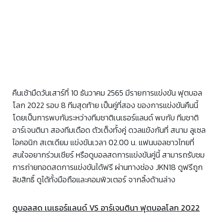
คืนเช้ามืดวันเสาร์ที่ 10 ธันวาคม 2565 มีรายการแข่งขัน ฟุตบอล
โลก 2022 รอบ 8 ทีมสุดท้าย เป็นคู่ที่สอง ของการแข่งขันคืนนี้
โดยเป็นการพบกันระหว่างทีมชาติเนเธอร์แลนด์ พบกับ ทีมชาติ
อาร์เจนตินา สองทีมเดือด ตัวเต็งทั้งคู่ ดวลแข้งกันที่ สนาม ลูเซล
ไอคอนิก สเตเดียม แข่งขันเวลา 02.00 น. แฟนบอลชาวไทยที่
สนใจอยากร่วมเชียร์ หรือดูบอลสดการแข่งขันคู่นี้ สามารถรับชม
การถ่ายทอดสดการแข่งขันได้ฟรี ผ่านทางช่อง JKN18 ดูฟรีถูก
ลิขสิทธิ์ ดูได้ทั้งมือถือและคอมพิวเตอร์ จากลิ้งด้านล่าง
ดูบอลสด เนเธอร์แลนด์ VS อาร์เจนตินา ฟุตบอลโลก 2022