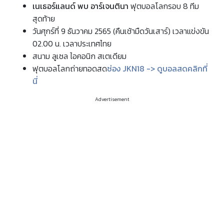
เนเธอร์แลนด์ พบ อาร์เจนตินา
ฟุตบอลโลกรอบ 8 ทีม
สุดท้าย
วันศุกร์ที่ 9 ธันวาคม 2565 (คืนเช้ามืดวันเสาร์) เวลาแข่งขัน
02.00 น. เวลาประเทศไทย
สนาม ลูเซล ไอคอนิก สเตเดียม
ฟุตบอลโลกถ่ายทอดสด
ช่อง JKN18 -> ดูบอลสดคลิกที่
นี่
Advertisement