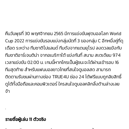
คืนวันพุธที่ 30 พฤศจิากยน 2565 มีการแข่งขันฟุตบอลโลก World
Cup 2022 การแข่งขันรอบแบ่งกลุ่มนัดที่ 3 ของกลุ่ม C อีกหนึ่งคู่ที่ดุ
เดือด ระหว่าง ทีมชาติโปแลนด์ ทีมดังจากแดนยุโรป ลงดวลแข้งกับ
ทีมชาติอาร์เจนติน่า จากอเมริกาใต้ แข่งกันที่ สนาม สเตเดียม 974
เวลาแข่งขัน 02.00 น. เกมนี้หากใครเป็นผู้ชนะจะได้ผ่านเข้ารอบ 16
ทีมสุดท้าย สำหรับแฟนบอลชาวไทยที่สนใจดูบอลสด สามารถ
ติดตามรับชมผ่านทางช่อง TRUE4U ช่อง 24 ได้ฟรีแบบถูกลิขสิทธิ์
ดูได้ทั้งมือถือและคอมพิวเตอร์ ใครสนใจดูบอลคลิกลิ้งด้านล่างเลย
จ้า
.
รายชื่อผู้เล่น 11 ตัวจริง