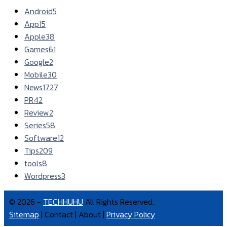
Android
5
App
15
Apple
38
Games
61
Google
2
Mobile
30
News
1727
PR
42
Review
2
Series
58
Software
12
Tips
209
tools
8
Wordpress
3
© 2026 -
TECHHUHU
All Rights Reserved.
Sitemap
| Contact | About |
Privacy Policy