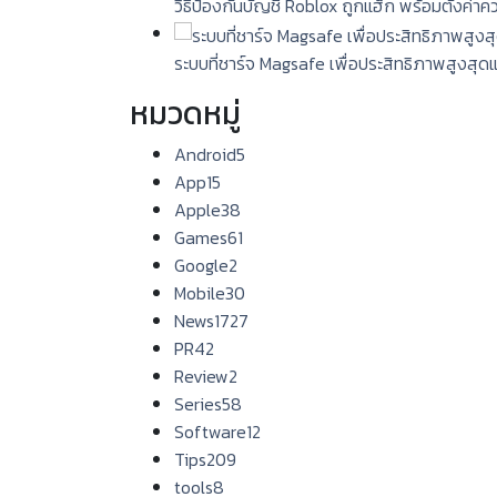
วิธีป้องกันบัญชี Roblox ถูกแฮ็ก พร้อมตั้งค่า
ระบบที่ชาร์จ Magsafe เพื่อประสิทธิภาพสูงสุด
หมวดหมู่
Android
5
App
15
Apple
38
Games
61
Google
2
Mobile
30
News
1727
PR
42
Review
2
Series
58
Software
12
Tips
209
tools
8