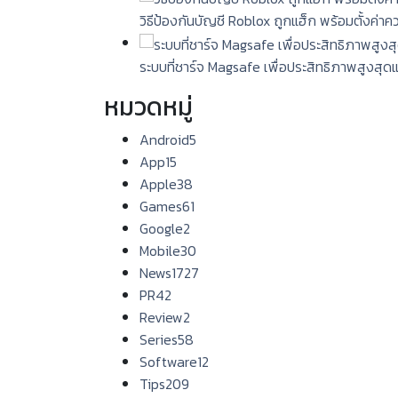
วิธีป้องกันบัญชี Roblox ถูกแฮ็ก พร้อมตั้งค่า
ระบบที่ชาร์จ Magsafe เพื่อประสิทธิภาพสูงสุด
หมวดหมู่
Android
5
App
15
Apple
38
Games
61
Google
2
Mobile
30
News
1727
PR
42
Review
2
Series
58
Software
12
Tips
209