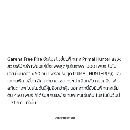
Garena Free Fire
จัดโปรโมชั่นแพ็กเกจ Primal Hunter สรวง
สวรรค์นักล่า เพียงแค่ซื้อแพ็คสุดคุ้มในราคา 1000 เพชร รับไป
เลย ขั้นนักล่า x 50 ทันที พร้อมรับชุด
PRIMAL HUNTER(ญ)
และ
ไอเทมพิเศษอื่นๆ อีกมากมาย เช่น กระเป๋าเสือคลั่ง หมวกยีราฟ
สกินต่างๆ โปรโมชั่นนี้คุ้มยิ่งกว่าคุ้ม นอกจากนี้ยังมีแพ็กเกจเริ่ม
ต้น 450 เพชร ก็ได้รับสกินและไอเทมพิเศษเช่นกัน โปรโมชั่น
วันนี้
– 31 ก.ค. เท่านั้น
Advertisement