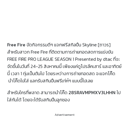
Free Fire
จัดกิจกรรมดีๆ แจกฟรีสกิลปืน Skyline [ถาวร]
สำหรับสาวก Free Fire ที่ติดตามการถ่ายทอดสดการแข่งขัน
FREE FIRE PRO LEAGUE SEASON 1 Presented by dtac ที่จะ
จัดขึ้นในวันที่ 24-25 สิงหาคมนี้ เพียงแค่ดูโปรลีคเสาร์ และอาทิตย์
นี้ เวลา 1 ทุ่มเป็นต้นไป โดยระหว่างการถ่ายทอดสด จะแจกโค๊ด
นำโค๊ดไปใส่ แลกรับสกินปืนฟรีเท่ห์ๆ แบบนี้ไปเลย
สำหรับใครที่พลาด สามารถนำโค๊ด
28SRAVMPMXV3LHHN
ไป
ใส่กันได้ โดยจะได้รับสกินปืนลูกซอง
Advertisement