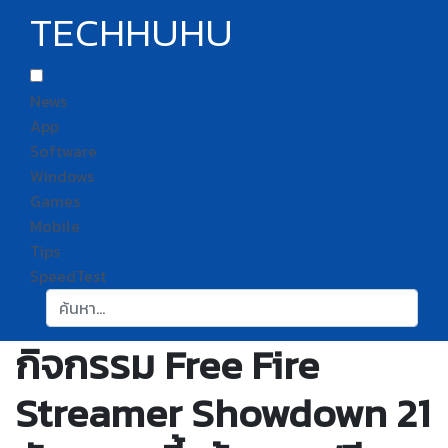
TECHHUHU
News
App
Software
Windows
Games
Mobile
Tips
SpeedTest
ค้นหา:
กิจกรรม Free Fire
Streamer Showdown 21