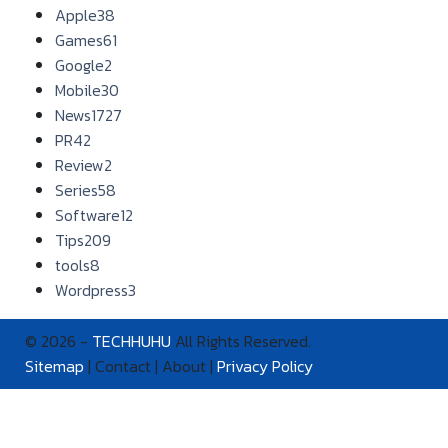
Apple
38
Games
61
Google
2
Mobile
30
News
1727
PR
42
Review
2
Series
58
Software
12
Tips
209
tools
8
Wordpress
3
© 2026 -
TECHHUHU
All Rights Reserved.
Sitemap
| Contact | About |
Privacy Policy