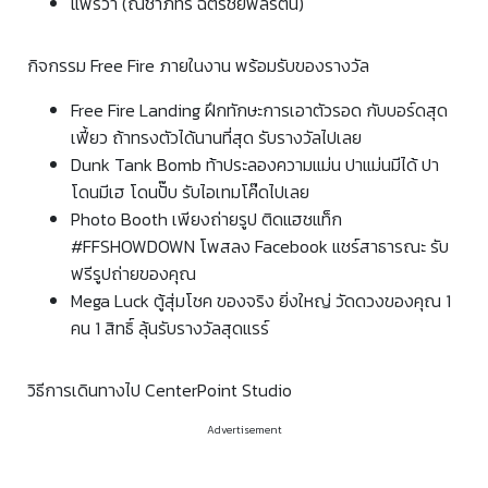
แพรวา (ณิชาภัทร ฉัตรชัยพลรัตน์)
กิจกรรม Free Fire ภายในงาน พร้อมรับของรางวัล
Free Fire Landing ฝึกทักษะการเอาตัวรอด กับบอร์ดสุด
เฟี้ยว ถ้าทรงตัวได้นานที่สุด รับรางวัลไปเลย
Dunk Tank Bomb ท้าประลองความแม่น ปาแม่นมีได้ ปา
โดนมีเฮ โดนปั๊บ รับไอเทมโค๊ดไปเลย
Photo Booth เพียงถ่ายรูป ติดแฮชแท็ก
#FFSHOWDOWN โพสลง Facebook แชร์สาธารณะ รับ
ฟรีรูปถ่ายของคุณ
Mega Luck ตู้สุ่มโชค ของจริง ยิ่งใหญ่ วัดดวงของคุณ 1
คน 1 สิทธิ์ ลุ้นรับรางวัลสุดแรร์
วิธีการเดินทางไป CenterPoint Studio
Advertisement