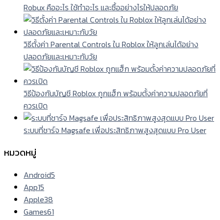
Robux คืออะไร ใช้ทำอะไร และซื้ออย่างไรให้ปลอดภัย
วิธีตั้งค่า Parental Controls ใน Roblox ให้ลูกเล่นได้อย่าง
ปลอดภัยและเหมาะกับวัย
วิธีป้องกันบัญชี Roblox ถูกแฮ็ก พร้อมตั้งค่าความปลอดภัยที่
ควรเปิด
ระบบที่ชาร์จ Magsafe เพื่อประสิทธิภาพสูงสุดแบบ Pro User
หมวดหมู่
Android
5
App
15
Apple
38
Games
61