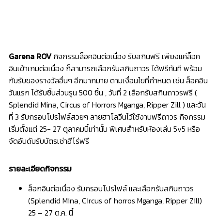
Garena ROV
กิจกรรมล็อคอินต่อเนื่อง รับสกินฟรี เพียงแค่ล็อค
อินเข้าเกมต่อเนื่อง ก็สามารถเลือกรับสกินถาวร ได้ฟรีทันที พร้อม
กับรับของรางวัลอื่นๆ อีกมากมาย ตามเงื่อนไขที่กำหนด เช่น ล็อคอิน
วันแรก ได้รับชิ้นส่วนรูน 500 ชิ้น , วันที่ 2 เลือกรับสกินถาวรฟรี (
Splendid Mina, Circus of Horrors Mganga, Ripper Zill ) และวัน
ที่ 3 รับกรอบโปรไฟล์สวยๆ ลายฮาโลวีนไว้ใช้งานฟรีถาวร กิจกรรม
เริ่มตั้งแต่ 25- 27 ตุลาคมนี้เท่านั้น พิเศษสำหรับห้องเล่น 5v5 หรือ
จัดอันดับรับบัตรเช่าฮีโร่ฟรี
รายละเอียดกิจกรรม
ล็อกอินต่อเนื่อง รับกรอบโปรไฟล์ และเลือกรับสกินถาวร
(Splendid Mina, Circus of horros Mganga, Ripper Zill)
25 – 27 ต.ค. นี้