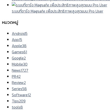
ระบบที่ชาร์จ Magsafe เพื่อประสิทธิภาพสูงสุดแบบ Pro User
หมวดหมู่
Android
5
App
15
Apple
38
Games
61
Google
2
Mobile
30
News
1727
PR
42
Review
2
Series
58
Software
12
Tips
209
tools
8