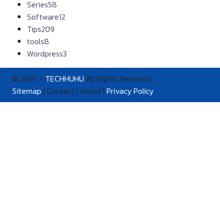
Series
58
Software
12
Tips
209
tools
8
Wordpress
3
© 2026 -
TECHHUHU
All Rights Reserved.
Sitemap
| Contact | About |
Privacy Policy