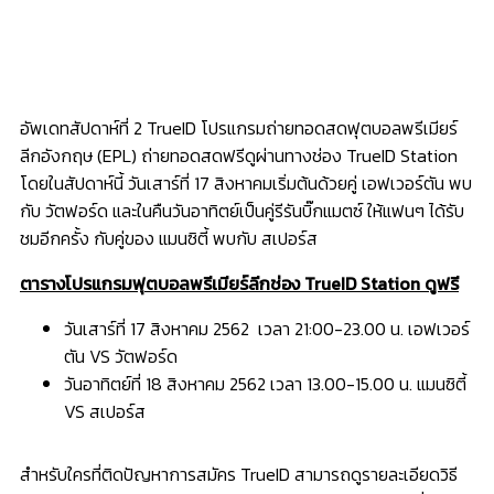
อัพเดทสัปดาห์ที่ 2 TrueID โปรแกรมถ่ายทอดสดฟุตบอลพรีเมียร์
ลีกอังกฤษ (EPL) ถ่ายทอดสดฟรีดูผ่านทางช่อง TrueID Station
โดยในสัปดาห์นี้ วันเสาร์ที่ 17 สิงหาคมเริ่มต้นด้วยคู่ เอฟเวอร์ตัน พบ
กับ วัตฟอร์ด และในคืนวันอาทิตย์เป็นคู่รีรันบิ๊กแมตซ์ ให้แฟนๆ ได้รับ
ชมอีกครั้ง กับคู่ของ แมนซิตี้ พบกับ สเปอร์ส
ตารางโปรแกรมฟุตบอลพรีเมียร์ลีกช่อง TrueID Station ดูฟรี
วันเสาร์ที่ 17 สิงหาคม 2562 เวลา 21:00-23.00 น. เอฟเวอร์
ตัน VS วัตฟอร์ด
วันอาทิตย์ที่ 18 สิงหาคม 2562 เวลา 13.00-15.00 น. แมนซิตี้
VS สเปอร์ส
สำหรับใครที่ติดปัญหาการสมัคร TrueID สามารถดูรายละเอียดวิธี