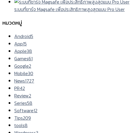
ระบบที่ชาร์จ Magsafe เพื่อประสิทธิภาพสูงสุดแบบ Pro User
หมวดหมู่
Android
5
App
15
Apple
38
Games
61
Google
2
Mobile
30
News
1727
PR
42
Review
2
Series
58
Software
12
Tips
209
tools
8
Wordpress
3