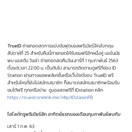
TrueID
ถ่ายทอดสดการแข่งขันฟุตบอลพรีเมียร์ลีกอังกฤษ
สัปดาห์ที่ 25 สำหรับคืนนี้ถ่ายทอดให้รับชมฟรีอีกหนึ่งคู่ บอร์นมัธ
พบ แอสตัน วิลล่า ถ่ายทอดสดคืนวันเสาร์ที่ 1 กุมภาพันธ์ 2563
ตั้งแต่เวลา 22:00 น. เป็นต้นไป สามารถติดตามดูฟรีที่ช่อง ID
Station ผ่านทางแอพพลิเคชั่นหรือเว็บไซต์ของ TrueID ฟรี
สำหรับใครที่ยังไม่สมัครสมาชิก ก็สมารถสมัครสมาชิกพร้อมรับ
ชมได้ฟรี ทุกเครือข่าย ดูบอลสดฟรีที่ IDstation คลิก
https://trueid.onelink.me/14Ip/IDstaionFB
ไฮไลต์ทรูพรีเมียร์ลีก อาทิตย์แรกของเดือนกุมภาพันธ์พบกับ
เสาร์ 1 ก.พ. 63