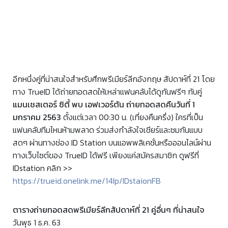
อีกหนึ่งคู่ที่น่าสนใจสำหรับศึกพรีเมียร์ลีกอังกฤษ สัปดาห์ที่ 21 โดย
ทาง TrueID ได้ถ่ายทอดสดให้เหล่าแฟนคลับได้ดูกันฟรีๆ กับคู่
แมนเชสเตอร์ ซิตี้ พบ เอฟเวอร์ตัน ถ่ายทอดสดคืนวันที่ 1
มกราคม 2563
ตั้งแต่เวลา 00:30 น. (เที่ยงคืนครึ่ง) ใครที่เป็น
แฟนคลับทีมไหนห้ามพลาด ร่วมส่งกำลังใจเชียร์และชมกันแบบ
สดๆ ผ่านทางช่อง ID Station บนแอพพลิเคชั่นหรือออนไลน์ผ่าน
ทางเว็บไซต์ของ TrueID ได้ฟรี เพียงแค่สมัครสมาชิก ดูฟรีที่
IDstation คลิก >>
https://trueid.onelink.me/14Ip/IDstaionFB
ตารางถ่ายทอดสดพรีเมียร์ลีกสัปดาห์ที่ 21 คู่อื่นๆ ที่น่าสนใจ
วันพุธ 1 ธ.ค. 63