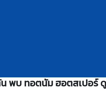
น พบ ทอตนัม ฮอตสเปอร์ ดู