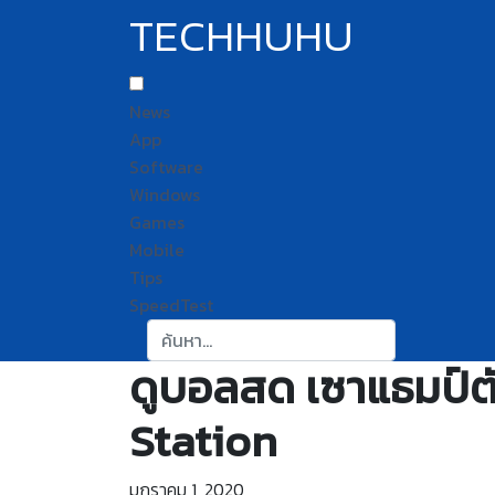
TECHHUHU
News
App
Software
Windows
Games
Mobile
Tips
SpeedTest
ค้นหา:
ดูบอลสด เซาแธมป์ตั
Station
มกราคม 1, 2020