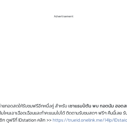
Advertisement
ถ่ายทอดสดให้รับชมฟรีอีกหนึ่งคู่ สำหรับ
เซาแธมป์ตัน พบ ทอตนัม ฮอตสเ
้ทีมไหนเอาเฉือดเฉือนและทำคะแนนไปได้ ติดตามรับชมสดๆ ฟรีๆ คืนนี้เลย ร
ชิก ดูฟรีที่ IDstation คลิก >>
https://trueid.onelink.me/14Ip/IDsta