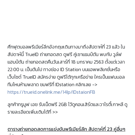
ศึกฟุตบอลพรีเมียร์ลีกอังกฤษเดินทางมาถึงสัปดาห์ที่ 23 แล้ว ใน
สัปดาห์นี้ TrueID ถ่ายทอดสด ดูฟรี คู่เซาแธมป์ตัน พบกับ วูล์ฟ
แฮมป์ตัน ถ่ายทอดสดคืนวันเสาร์ที่ 18 มกราคม 2563 ตั้งแต่เวลา
22:00 น. เป็นต้นไป ทางช่อง ID Station บนแอพพลิเคชั่นหรือ
เว็บไซต์ TrueID สมัครง่าย ดูฟรีได้ทุกเครือข่าย ใครเป็นแฟนบอล
ทีมไหนห้ามพลาด ชมฟรีที่ IDstation คลิกเลย ->
https://trueid.onelink.me/14Ip/IDstaionFB
ลูกค้าทรูมูฟ เอช รับเน็ตฟรี 2GB ไว้ดูคอนเสิร์ตและวาไรตี้เกาหลี ดู
รายละเอียดเพิ่มเติมได้ที่ >>
ตารางถ่ายทอดสดการแข่งขันพรีเมียร์ลีก สัปดาห์ที่ 23 คู่อื่นๆ