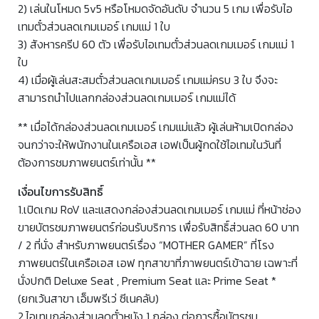
2) เล่นในโหมด 5v5 หรือโหมดจัดอันดับ จำนวน 5 เกม เพื่อรับไอ
เทมตั๋วส่วนลดเกมเมอร์ เกมแม่ 1 ใบ
3) สังหารครีป 60 ตัว เพื่อรับไอเทมตั๋วส่วนลดเกมเมอร์ เกมแม่ 1
ใบ
4) เมื่อผู้เล่นสะสมตั๋วส่วนลดเกมเมอร์ เกมแม่ครบ 3 ใบ จึงจะ
สามารถนำไปแลกกล่องส่วนลดเกมเมอร์ เกมแม่ได้
** เมื่อได้กล่องส่วนลดเกมเมอร์ เกมแม่แล้ว ผู้เล่นห้ามเปิดกล่อง
จนกว่าจะให้พนักงานในเครือเอส เอฟเป็นผู้กดใช้ไอเทมในวันที่
ต้องการชมภาพยนตร์เท่านั้น **
เงื่อนไขการรับสิทธิ์
1.เปิดเกม RoV และแสดงกล่องส่วนลดเกมเมอร์ เกมแม่ ที่หน้าช่อง
ขายบัตรชมภาพยนตร์ก่อนรับบริการ เพื่อรับสิทธิ์ส่วนลด 60 บาท
/ 2 ที่นั่ง สำหรับภาพยนตร์เรื่อง “MOTHER GAMER” ที่โรง
ภาพยนตร์ในเครือเอส เอฟ ทุกสาขาที่ภาพยนตร์เข้าฉาย เฉพาะที่
นั่งปกติ Deluxe Seat , Premium Seat และ Prime Seat *
(ยกเว้นสาขา เอ็มพรีเว่ ซีเนคลับ)
2.ไอเทมกล่องส่วนลดตั๋วหนัง 1 กล่อง ต่อการซื้อบัตรชม