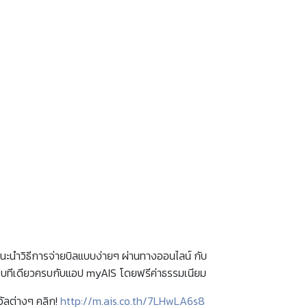
้แนะนำวิธีการจ่ายบิลแบบง่ายๆ ผ่านทางออนไลน์ กับ
จ่ายจบทีเดียวครบกับแอป myAIS โดยฟรีค่าธรรมเนียม
วัลต่างๆ คลิก!
http://m.ais.co.th/7LHwLA6s8