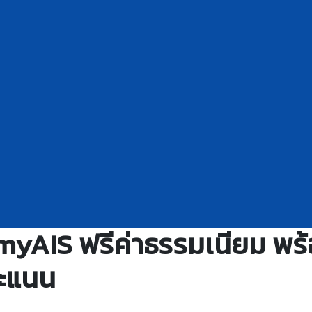
ป myAIS ฟรีค่าธรรมเนียม พร
คะแนน