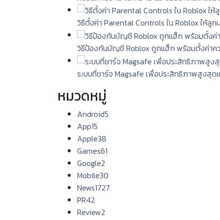
วิธีตั้งค่า Parental Controls ใน Roblox ให้ลู
วิธีป้องกันบัญชี Roblox ถูกแฮ็ก พร้อมตั้งค่า
ระบบที่ชาร์จ Magsafe เพื่อประสิทธิภาพสูงสุด
หมวดหมู่
Android
5
App
15
Apple
38
Games
61
Google
2
Mobile
30
News
1727
PR
42
Review
2