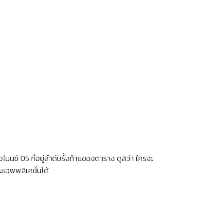
นซ์ 05 ที่อยู่ลำดับรั้งท้ายของตาราง ดูสิว่า ใครจะ
ะแอพพลิเคชั่นได้