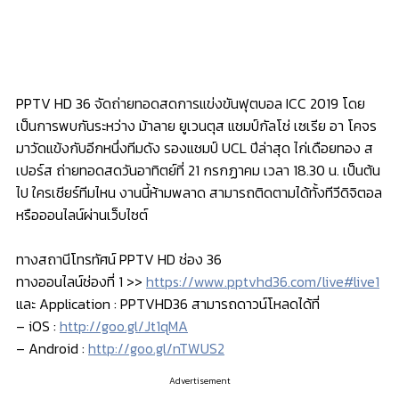
PPTV HD 36 จัดถ่ายทอดสดการแข่งขันฟุตบอล ICC 2019 โดย
เป็นการพบกันระหว่าง ม้าลาย ยูเวนตุส แชมป์กัลโช่ เซเรีย อา โคจร
มาวัดแข้งกับอีกหนึ่งทีมดัง รองแชมป์ UCL ปีล่าสุด ไก่เดือยทอง ส
เปอร์ส ถ่ายทอดสดวันอาทิตย์ที่ 21 กรกฏาคม เวลา 18.30 น. เป็นต้น
ไป ใครเชียร์ทีมไหน งานนี้ห้ามพลาด สามารถติดตามได้ทั้งทีวีดิจิตอล
หรือออนไลน์ผ่านเว็บไซต์
ทางสถานีโทรทัศน์ PPTV HD ช่อง 36
ทางออนไลน์ช่องที่ 1 >>
https://www.pptvhd36.com/live#live1
และ Application : PPTVHD36 สามารถดาวน์โหลดได้ที่
– iOS :
http://goo.gl/Jt1qMA
– Android :
http://goo.gl/nTWUS2
Advertisement