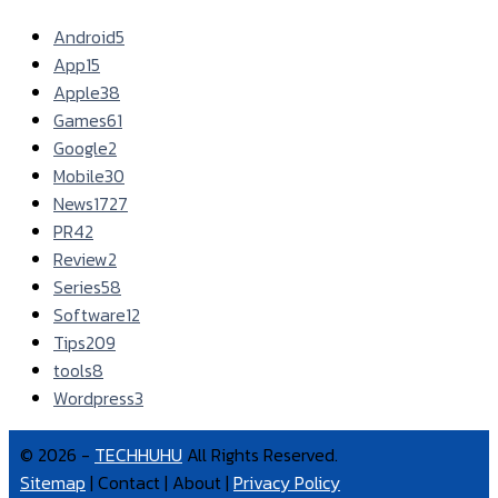
Android
5
App
15
Apple
38
Games
61
Google
2
Mobile
30
News
1727
PR
42
Review
2
Series
58
Software
12
Tips
209
tools
8
Wordpress
3
© 2026 -
TECHHUHU
All Rights Reserved.
Sitemap
| Contact | About |
Privacy Policy