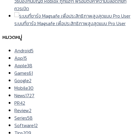
วิธีป้องกันบัญชี Roblox ถูกแฮ็ก พร้อมตั้งค่าความปลอดภัยที่
ควรเปิด
ระบบที่ชาร์จ Magsafe เพื่อประสิทธิภาพสูงสุดแบบ Pro User
หมวดหมู่
Android
5
App
15
Apple
38
Games
61
Google
2
Mobile
30
News
1727
PR
42
Review
2
Series
58
Software
12
Tips
209