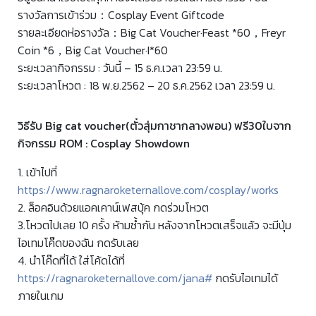
รางวัลการเข้าร่วม：Cosplay Event Giftcode
รายละเอียดห่อรางวัล：Big Cat Voucher·Feast *60，Freyr
Coin *6，Big Cat Voucher·I*60
ระยะเวลากิจกรรม : วันนี้ – 15 ธ.ค.เวลา 23:59 น.
ระยะเวลาโหวต : 18 พ.ย.2562 – 20 ธ.ค.2562 เวลา 23:59 น.
วิธีรับ Big cat voucher(ตั๋วสุ่มกาชากลางพอน) ฟรี30ใบจาก
กิจกรรม ROM : Cosplay Showdown
1. เข้าไปที่
https://www.ragnaroketernallove.com/cosplay/works
2. ล็อคอินด้วยแอคเคาน์เฟสบุ้ค กดร่วมโหวต
3.โหวตไปเลย 10 ครั้ง ห้ามซ้ำกัน หลังจากโหวตเสร็จแล้ว จะมีปุ่ม
ไอเทมโค๊ดของฉัน กดรับเลย
4. นำโค๊ดที่ได้ ใส่โค้ดได้ที่
https://ragnaroketernallove.com/jana#
กดรับไอเทมได้
ภายในเกม