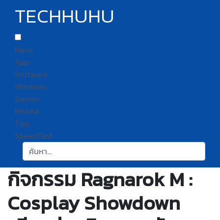
TECHHUHU
News
App
Software
Windows
Games
Mobile
Tips
SpeedTest
ค้นหา:
กิจกรรม Ragnarok M :
Cosplay Showdown