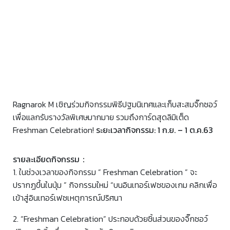
Ragnarok M เชิญร่วมกิจกรรมพิธีปฐมนิเทศและเก็บสะสมจิ๊กซอว์
เพื่อแลกรับรางวัลพิเศษมากมาย รวมถึงการ์ดสุดลิมิเต็ด
Freshman Celebration!
ระยะเวลากิจกรรม: 1 ก.ย. – 1 ต.ค.63
รายละเอียดกิจกรรม：
1. ในช่วงเวลาของกิจกรรม ” Freshman Celebration ” จะ
ปรากฏขึ้นในปุ่ม ” กิจกรรมใหม่ “บนอินเทอร์เฟซของเกม คลิกเพื่อ
เข้าสู่อินเทอร์เฟซเหตุการณ์ปริศนา
2. “Freshman Celebration” ประกอบด้วยชิ้นส่วนของจิ๊กซอว์