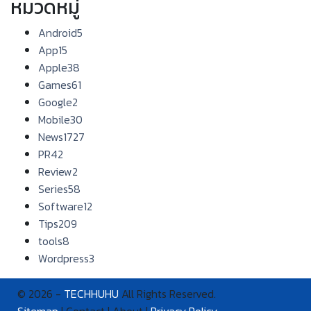
หมวดหมู่
Android
5
App
15
Apple
38
Games
61
Google
2
Mobile
30
News
1727
PR
42
Review
2
Series
58
Software
12
Tips
209
tools
8
Wordpress
3
© 2026 -
TECHHUHU
All Rights Reserved.
Sitemap
| Contact | About |
Privacy Policy