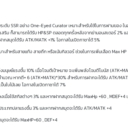
เทมระดับ SSR อย่าง One-Eyed Curator เหมาะสำหรับใช้ในการฟามของ ในอา
เสริม ก็สามารถได้รับ HP&SP ตลอดทุกครั้งหลังจากฆ่ามอนสเตอร์ 2% และ
รถฝากสมุดได้รับ ATK/MATK +1% โอกาสในเปิดกาชาได้ 5%
มาะสำหรับสายแท้ง สายถึก หรือเน้นกิลวอร์ ช่วยในการเพิ่มเลือด Max HP
่งมนุษย์แรงขึ้น 10% เมื่อโจมตีเป้าหมาย จะเพิ่มพลังโจมตีโบนัส (ATK+
รคำนวณ หากตี+ 6 (ATK+MATK)*30% สำหรับการฝากจะได้รับ ATK/MATK +6
นเป็นใบไม้เลย โอกาสในเปิดกาชาได้ 7%
 ลงเมื่อใช้สกิลต่างๆ 3% และหากฝากสมุดจะได้รับ MaxHp +60 , MDEF+4 
อร์ประเภทปลาแรงขึ้น 3% และหากฝากสมุดจะได้รับ ATK/MATK +4
มุดจะได้รับ MaxHP+60 , DEF+4