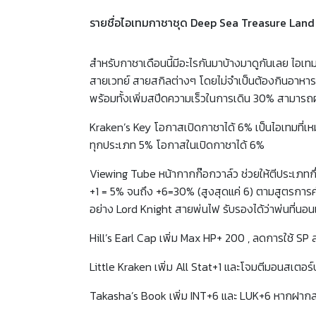
รายชื่อไอเทมกาชาชุด Deep Sea Treasure Land
สำหรับกาชาเดือนนี้มีอะไรกันมาบ้างมาดูกันเลย ไอ
สายเวทย์ สายสกิลต่างๆ โดยไม่จำเป็นต้องกินอาหาร
พร้อมทั้งเพิ่มสปีดความเร็วในการเดิน 30% สามา
Kraken’s Key โอกาสเปิดกาชาได้ 6% เป็นไอเทมที่เห
ทุกประเภท 5% โอกาสในเปิดกาชาได้ 6%
Viewing Tube หน้ากากก๊อกวาล์ว ช่วยให้ตีประเภทกึ
+1 = 5% จนถึง +6=30% (สูงสุดแค่ 6) ตามสูตรกา
อย่าง Lord Knight สายพ่นไฟ รับรองได้ว่าพ่นที่นอ
Hill’s Earl Cap เพิ่ม Max HP+ 200 , ลดการใช้ SP
Little Kraken เพิ่ม All Stat+1 และโจมตีมอนสเต
Takasha’s Book เพิ่ม INT+6 และ LUK+6 หากฝากส