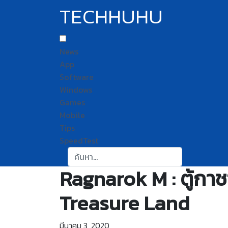
TECHHUHU
News
App
Software
Windows
Games
Mobile
Tips
SpeedTest
ค้นหา:
Ragnarok M : ตู้ก
Treasure Land
มีนาคม 3, 2020