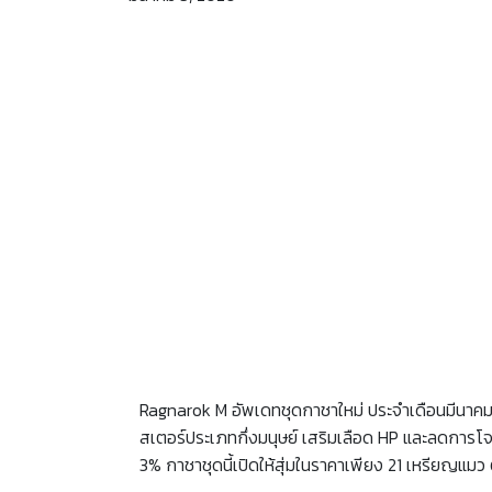
Ragnarok M อัพเดทชุดกาชาใหม่ ประจำเดือนมีนาคมก
สเตอร์ประเภทกึ่งมนุษย์ เสริมเลือด HP และลดการโจม
3% กาชาชุดนี้เปิดให้สุ่มในราคาเพียง 21 เหรียญแมว 