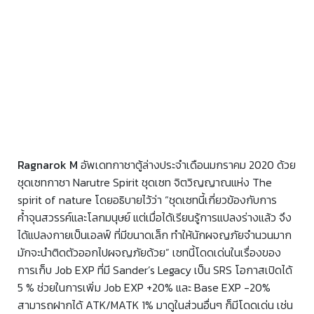
Ragnarok M
อัพเดทกาชาตู้ล่างประจำเดือนมกราคม 2020 ด้วย
ชุดเซทกาชา Narutre Spirit ชุดเซท จิตวิญญาณแห่ง The
spirit of nature โดยอธิบายไว้ว่า “ชุดเซทนี้เกี่ยวข้องกับการ
ค้ำจุนสวรรค์และโลกมนุษย์ แต่เมื่อได้เรียนรู้การแปลงร่างแล้ว จึง
ได้แปลงกายเป็นเอลฟ์ ที่มีขนาดเล็ก ทำให้นักผจญภัยจำนวนมาก
มักจะนำติดตัวออกไปผจญภัยด้วย” เซทนี้โดดเด่นในเรื่องของ
การเก็บ Job EXP ที่มี Sander’s Legacy เป็น SRS โอกาสเปิดได้
5 % ช่วยในการเพิ่ม Job EXP +20% และ Base EXP -20%
สามารถฝากได้ ATK/MATK 1% มาดูในส่วนอื่นๆ ก็มีโดดเด่น เช่น