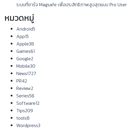
ระบบที่ชาร์จ Magsafe เพื่อประสิทธิภาพสูงสุดแบบ Pro User
หมวดหมู่
Android
5
App
15
Apple
38
Games
61
Google
2
Mobile
30
News
1727
PR
42
Review
2
Series
58
Software
12
Tips
209
tools
8
Wordpress
3