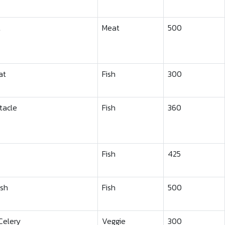
t
Meat
500
at
Fish
300
ntacle
Fish
360
Fish
425
ish
Fish
500
Celery
Veggie
300