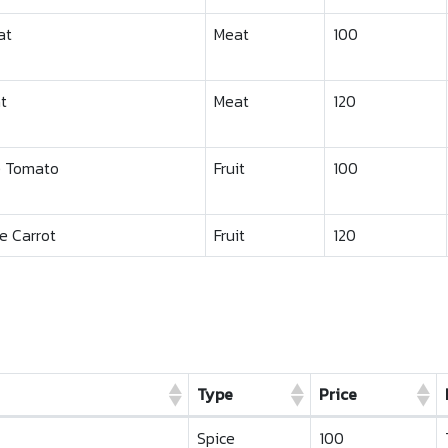
at
Meat
100
t
Meat
120
e Tomato
Fruit
100
e Carrot
Fruit
120
Type
Price
Type
Price
Spice
100