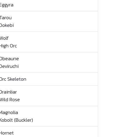
Eggyra
Tarou
Dokebi
Wolf
High Orc
Obeaune
Deviruchi
Orc Skeleton
Drainliar
Wild Rose
Magnolia
Kobolt (Buckler)
Hornet