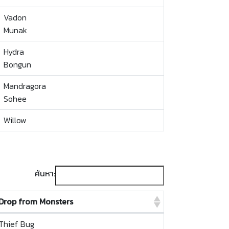
Vadon
Munak
Hydra
Bongun
Mandragora
Sohee
Willow
ค้นหา:
Drop from Monsters
Drop from Monsters
Thief Bug