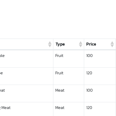
Type
Price
Type
Price
ple
Fruit
100
pe
Fruit
120
eat
Meat
100
g Meat
Meat
120