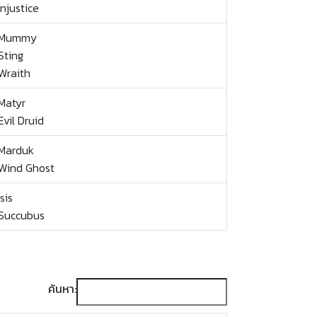
Injustice
Mummy
Sting
Wraith
Matyr
Evil Druid
Marduk
Wind Ghost
Isis
Succubus
ค้นหา: