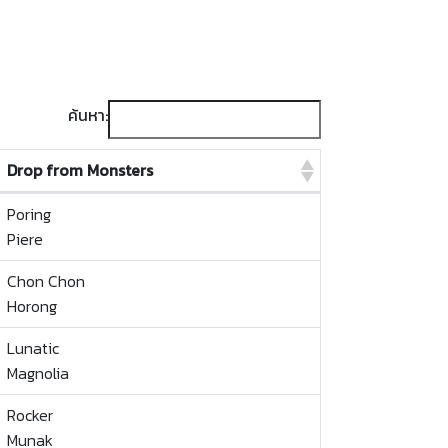
ค้นหา:
Drop from Monsters
Drop from Monsters
Poring
Piere
Chon Chon
Horong
Lunatic
Magnolia
Rocker
Munak