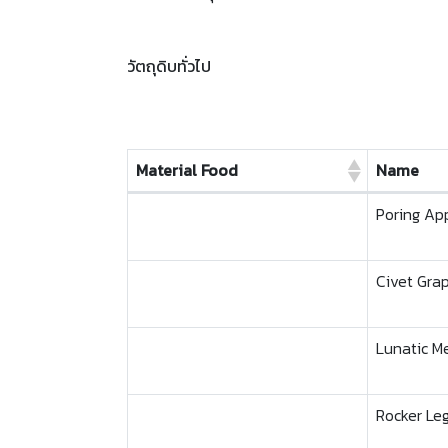
วัตถุดิบทั่วไป
Material Food
Name
Material Food
Name
Poring Ap
Civet Gra
Lunatic M
Rocker Le