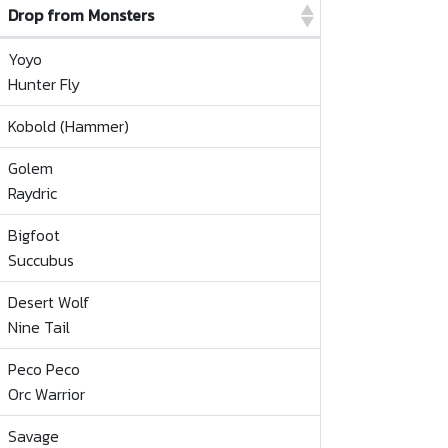
Drop from Monsters
Drop from Monsters
Yoyo
Hunter Fly
Kobold (Hammer)
Golem
Raydric
Bigfoot
Succubus
Desert Wolf
Nine Tail
Peco Peco
Orc Warrior
Savage