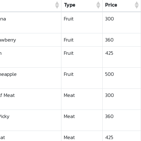
Type
Price
Type
Price
ana
Fruit
300
awberry
Fruit
360
n
Fruit
425
ineapple
Fruit
500
lf Meat
Meat
300
Picky
Meat
360
at
Meat
425