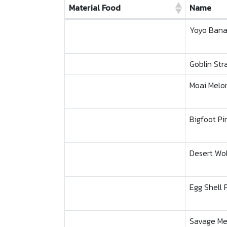
Material Food
Name
Material Food
Name
Yoyo Ban
Goblin Str
Moai Melo
Bigfoot P
Desert Wo
Egg Shell 
Savage Me